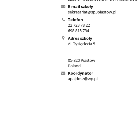
E-mail szkoły
sekretariat@sp3piastow.pl
Telefon
22 723 78 22
698 815 734
Adres szkoły
Al. Tysiąclecia 5
05-820 Piastów
Poland
Koordynator
apajdosz@wp.pl