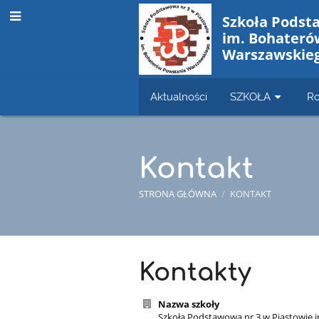
Szkoła Podst
im. Bohateró
Warszawskie
Aktualności
SZKOŁA
Ro
Kontakt
STRONA GŁÓWNA
/
KONTAKT
Kontakt
Kontakty
Nazwa szkoły
Szkoła Podstawowa nr 3 w Piastowie