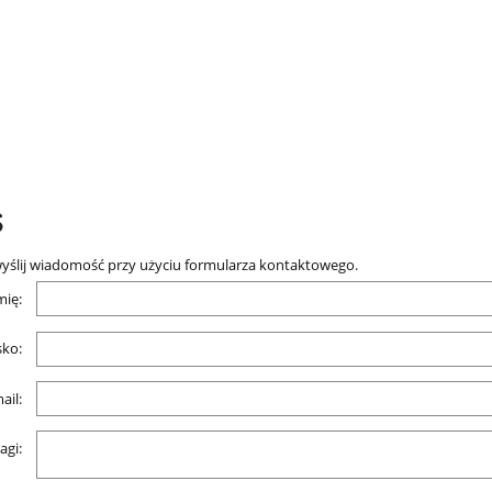
s
, wyślij wiadomość przy użyciu formularza kontaktowego.
mię:
ko:
ail:
agi: