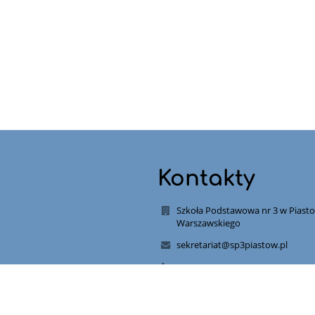
Kontakty
Szkoła Podstawowa nr 3 w Piast
Warszawskiego
sekretariat@sp3piastow.pl
22 723 78 22
698 815 734
Al. Tysiąclecia 5