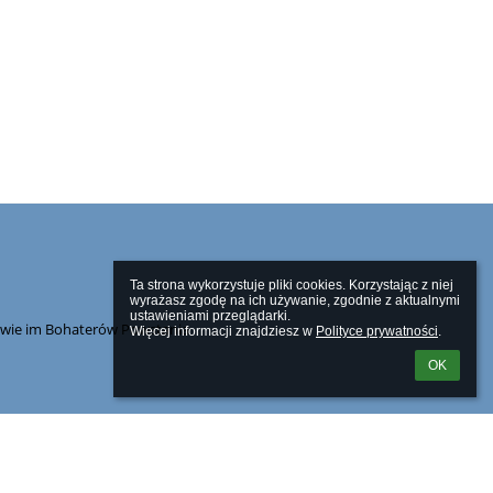
Ta strona wykorzystuje pliki cookies. Korzystając z niej 
wyrażasz zgodę na ich używanie, zgodnie z aktualnymi 
ustawieniami przeglądarki.

owie im Bohaterów Powstania
Więcej informacji znajdziesz w 
Polityce prywatności
.
OK