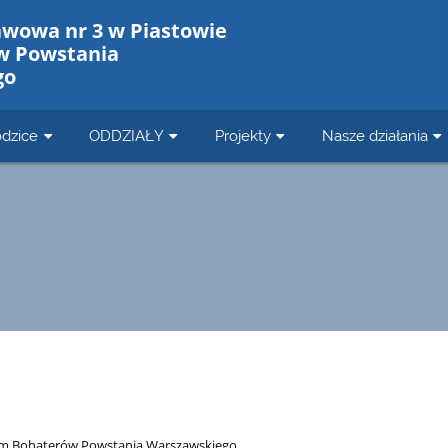
awowa nr 3 w Piastowie
w Powstania
go
dzice
ODDZIAŁY
Projekty
Nasze działania
 im Bohaterów Powstania Warszawskiego