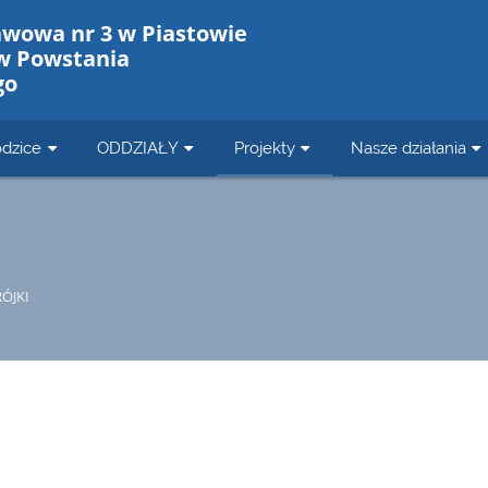
awowa nr 3 w Piastowie
w Powstania
go
dzice
ODDZIAŁY
Projekty
Nasze działania
RÓJKI