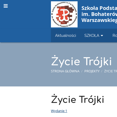
Szkoła Podst
im. Bohateró
Warszawskie
Aktualności
SZKOŁA
Ro
Życie Trójki
STRONA GŁÓWNA
/
PROJEKTY
/
ŻYCIE T
Życie
Życie Trójki
Trójki
Wydanie 1