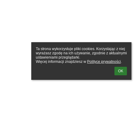
Ta strona wykorzystuje pliki cookies. Korzystając z niej 
wyrażasz zgodę na ich używanie, zgodnie z aktualnymi 
ustawieniami przeglądarki.

Więcej informacji znajdziesz w 
Polityce prywatności
.
OK
owie im Bohaterów Powstania