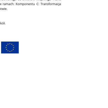
t w ramach: Komponentu C: Transformacja
stwie.
kół.