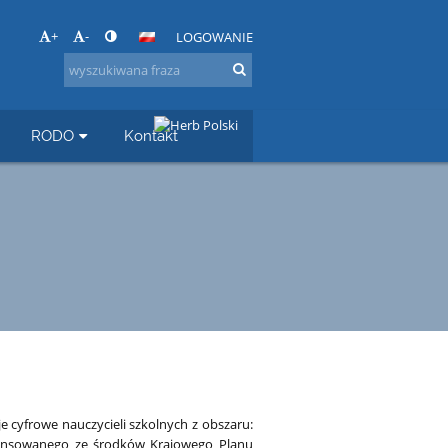
+
-
LOGOWANIE
RODO
Kontakt
 cyfrowe nauczycieli szkolnych z obszaru:
inansowanego ze środków Krajowego Planu