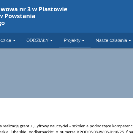
awowa nr 3 w Piastowie
w Powstania
go
dzice
ODDZIAŁY
Projekty
Nasze działania
 realizację grantu „Cyfrowy nauczyciel – szkolenia podnoszące kompetencje
askie, lubelskie, podkarpackie” o numerze KPOD.05.08-IW.06-0118/25, f