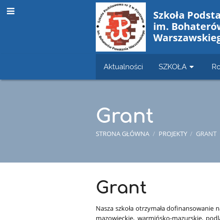
Szkoła Podst
im. Bohateró
Warszawskie
Aktualności
SZKOŁA
Ro
Grant
STRONA GŁÓWNA
/
PROJEKTY
/
GRANT
Grant
Grant
Nasza szkoła otrzymała dofinansowanie na
mazowieckie, warmińsko-mazurskie, podl