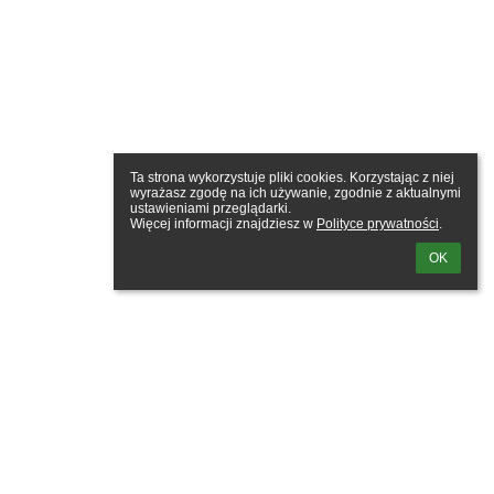
Ta strona wykorzystuje pliki cookies. Korzystając z niej 
wyrażasz zgodę na ich używanie, zgodnie z aktualnymi 
ustawieniami przeglądarki.

Więcej informacji znajdziesz w 
Polityce prywatności
.
OK
owie im Bohaterów Powstania