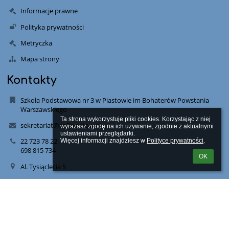
Informacje prawne
Polityka prywatności
Metryczka
Mapa strony
Kontakty
Szkoła Podstawowa nr 3 w Piastowie im Bohaterów Powstania
Warszawskiego
Ta strona wykorzystuje pliki cookies. Korzystając z niej 
sekretariat@sp3piastow.pl
wyrażasz zgodę na ich używanie, zgodnie z aktualnymi 
ustawieniami przeglądarki.

22 723 78 22
Więcej informacji znajdziesz w 
Polityce prywatności
.
698 815 734
OK
Al. Tysiąclecia 5
05-820 Piastów
Poland
apajdosz@wp.pl