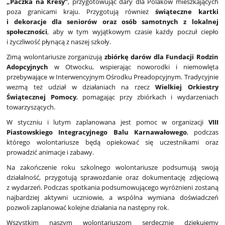
„Paczka na Kresy”
, przygotowując dary dla Polaków mieszkających
poza granicami kraju. Przygotują również
świąteczne kartki
i dekoracje dla seniorów oraz osób samotnych z lokalnej
społeczności
, aby w tym wyjątkowym czasie każdy poczuł ciepło
i życzliwość płynącą z naszej szkoły.
Zimą wolontariusze zorganizują
zbiórkę darów dla Fundacji Rodzin
Adopcyjnych
w Otwocku, wspierając noworodki i niemowlęta
przebywające w Interwencyjnym Ośrodku Preadopcyjnym. Tradycyjnie
wezmą też udział w działaniach na rzecz
Wielkiej Orkiestry
Świątecznej Pomocy
, pomagając przy zbiórkach i wydarzeniach
towarzyszących.
W styczniu i lutym zaplanowana jest pomoc w organizacji
VIII
Piastowskiego Integracyjnego Balu Karnawałowego
, podczas
którego wolontariusze będą opiekować się uczestnikami oraz
prowadzić animacje i zabawy.
Na zakończenie roku szkolnego wolontariusze podsumują swoją
działalność, przygotują sprawozdanie oraz dokumentację zdjęciową
z wydarzeń. Podczas spotkania podsumowującego wyróżnieni zostaną
najbardziej aktywni uczniowie, a wspólna wymiana doświadczeń
pozwoli zaplanować kolejne działania na następny rok.
Wszystkim naszym wolontariuszom serdecznie dziękujemy