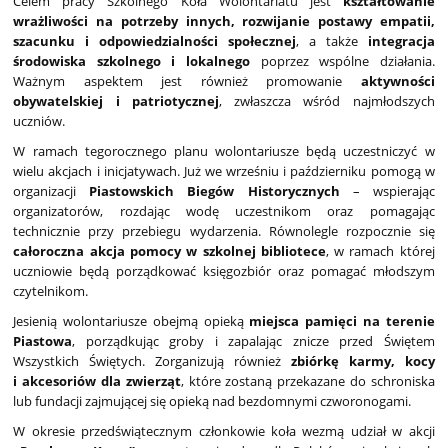
Celem pracy Szkolnego Koła Wolontariatu jest
kształtowanie
wrażliwości na potrzeby innych, rozwijanie postawy empatii,
szacunku i odpowiedzialności społecznej
, a także
integracja
środowiska szkolnego i lokalnego
poprzez wspólne działania.
Ważnym aspektem jest również promowanie
aktywności
obywatelskiej i patriotycznej
, zwłaszcza wśród najmłodszych
uczniów.
W ramach tegorocznego planu wolontariusze będą uczestniczyć w
wielu akcjach i inicjatywach. Już we wrześniu i październiku pomogą w
organizacji
Piastowskich Biegów Historycznych
– wspierając
organizatorów, rozdając wodę uczestnikom oraz pomagając
technicznie przy przebiegu wydarzenia. Równolegle rozpocznie się
całoroczna akcja pomocy w szkolnej bibliotece
, w ramach której
uczniowie będą porządkować księgozbiór oraz pomagać młodszym
czytelnikom.
Jesienią wolontariusze obejmą opieką
miejsca pamięci na terenie
Piastowa
, porządkując groby i zapalając znicze przed Świętem
Wszystkich Świętych. Zorganizują również
zbiórkę karmy, kocy
i akcesoriów dla zwierząt
, które zostaną przekazane do schroniska
lub fundacji zajmującej się opieką nad bezdomnymi czworonogami.
W okresie przedświątecznym członkowie koła wezmą udział w akcji