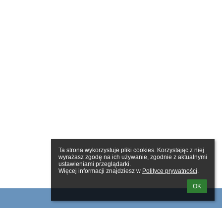
Ta strona wykorzystuje pliki cookies. Korzystając z niej 
wyrażasz zgodę na ich używanie, zgodnie z aktualnymi 
ustawieniami przeglądarki.

Więcej informacji znajdziesz w 
Polityce prywatności
.
OK
Linki