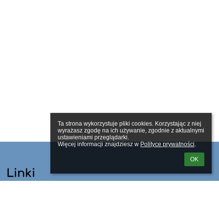
Ta strona wykorzystuje pliki cookies. Korzystając z niej 
wyrażasz zgodę na ich używanie, zgodnie z aktualnymi 
ustawieniami przeglądarki.

Więcej informacji znajdziesz w 
Polityce prywatności
.
OK
Linki
Webmaster
Wsparcie techniczne