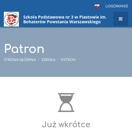
LOGOWANIE
Szkoła Podstawowa nr 3 w Piastowie im.
Bohaterów Powstania Warszawskiego
Patron
STRONA GŁÓWNA
/
SZKOŁA
/
PATRON
Patron
Już wkrótce