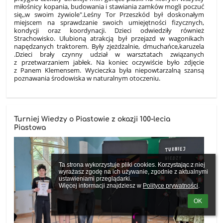
miłośnicy kopania, budowania i stawiania zamków mogli poczuć
się,,w swoim żywiole".Leśny Tor Przeszkód był doskonałym
miejscem na sprawdzanie swoich umiejętności fizycznych,
kondycji oraz koordynacji. Dzieci odwiedziły również
Strachowisko. Ulubioną atrakcją był przejazd w wagonikach
napędzanych traktorem. Były zjeżdżalnie, dmuchańce,karuzela
.Dzieci brały czynny udział w warsztatach związanych
z przetwarzaniem jabłek. Na koniec oczywiście było zdjęcie
z Panem Klemensem. Wycieczka była niepowtarzalną szansą
poznawania środowiska w naturalnym otoczeniu.
Turniej Wiedzy o Piastowie z okazji 100-lecia
Piastowa
Ta strona wykorzystuje pliki cookies. Korzystając z niej 
wyrażasz zgodę na ich używanie, zgodnie z aktualnymi 
ustawieniami przeglądarki.

Więcej informacji znajdziesz w 
Polityce prywatności
.
OK