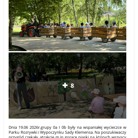
8
Dnia 19.06 2026r.grupy 0a I 0b były na wspaniałej wycieczce w
Parku Rozrywki i Wypoczynku Sady Klemensa. Na poszukiwaczy
przygód czekały atrakcje m.in gorące piaski na których wszyscy