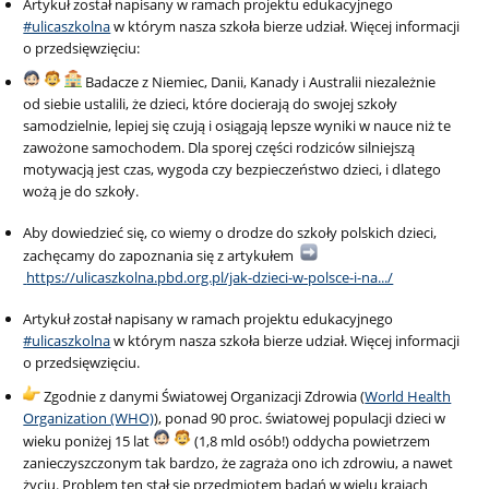
Artykuł został napisany w ramach projektu edukacyjnego
#ulicaszkolna
w którym nasza szkoła bierze udział. Więcej informacji
o przedsięwzięciu:
Badacze z Niemiec, Danii, Kanady i Australii niezależnie
od siebie ustalili, że dzieci, które docierają do swojej szkoły
samodzielnie, lepiej się czują i osiągają lepsze wyniki w nauce niż te
zawożone samochodem. Dla sporej części rodziców silniejszą
motywacją jest czas, wygoda czy bezpieczeństwo dzieci, i dlatego
wożą je do szkoły.
Aby dowiedzieć się, co wiemy o drodze do szkoły polskich dzieci,
zachęcamy do zapoznania się z artykułem
https://ulicaszkolna.pbd.org.pl/jak-dzieci-w-polsce-i-na.../
Artykuł został napisany w ramach projektu edukacyjnego
#ulicaszkolna
w którym nasza szkoła bierze udział. Więcej informacji
o przedsięwzięciu.
Zgodnie z danymi Światowej Organizacji Zdrowia (
World Health
Organization (WHO)
), ponad 90 proc. światowej populacji dzieci w
wieku poniżej 15 lat
(1,8 mld osób!) oddycha powietrzem
zanieczyszczonym tak bardzo, że zagraża ono ich zdrowiu, a nawet
życiu. Problem ten stał się przedmiotem badań w wielu krajach