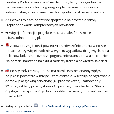
Fundacją Rodzic w mieście i Clear Air Fund, łączymy zagadnienia
bezpieczeństwa ruchu drogowego z planowaniem mobilności
indywidualnej, zrównoważonym transportem i jakością powietrza.
👉 Pozwoli to nam na szersze spojrzenie na otoczenie szkoły
i zaproponowanie kompleksowych rozwiązań.
➡️ Więcej informacji o projekcie można znaleźć na stronie
ulicaszkolna.pbd.org.pl.
Z powodu złej jakości powietrza przedwcześnie umiera w Polsce
ponad 10 razy więcej osób niż w wyniku wypadków drogowych, a dla
milionów ludzi smog oznacza pogorszenie stanu zdrowia na co dzień.
Najbardziej narażone na skutki zanieczyszczenia powietrza są dzieci.
Polscy rodzice zapytani, co ma największy negatywny wpływ
na jakość powietrza w miejscu zamieszkania wskazują na ogrzewanie
domów jako główną przyczynę (46 proc. wskazań), samochody -
22 proc., zakłady przemysłowe - 15 proc., wynika z badania “Strefy
Czystego Transportu. Czy chcemy oddychać świeżym powietrzem w
miastach?”.
Pełny artykuł tutaj
https://ulicaszkolna.pbd.org.pl/wplyw-
samochodow-na.../