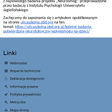
z najnowszego badania projektu „NeuroSmog” przeprowadzone
przez badaczy z Instytutu Psychologii Uniwersytetu
Jagiellońskiego.
Zachęcamy do zapoznania się z artykułem opublikowanym
na stronie
ulicaszkolna.pbd.org
na ten
temat:
https://ulicaszkolna.pbd.org.pl/kolejne-badania-
potwierdzaja-neurotoksyczny-wplywsmogu-na-dzieci/
Linki
Webmaster
Wsparcie techniczne
Deklaracja dostępności
Informacje prawne
Polityka prywatności
Metryczka
Mapa strony