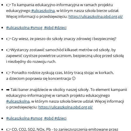
👉 To kampania edukacyjno-informacyjna w ramach projektu
edukacyjnego
#ulicaszkolna
, w którym nasza szkoła bierze udział.
Więcej informacji o przedsięwzięciu:
https://ulicaszkolna.pbd.org.pl/
#ulicaszkolna
#smog
#pbd
#dzieci
👉 Czy wiesz, że pieszo do szkoły znaczy zdrowiej i bezpieczniej?
👉Wystarczy zostawić samochód kilkaset metrów od szkoły, by
zapewnić czystsze powietrze uczniom, bezpieczną ulicę przed szkołą
i niezbędny do rozwoju ruch.
👉 Ponadto rodzice zyskują czas, który tracą stojąc w korkach,
a dzieciom poprawia się koncentracja 🙂
➡️ Taki baner znajdziecie w okolicy naszej szkoły. To element kampanii
edukacyjno-informacyjnej w ramach projektu edukacyjnego
#ulicaszkolna
, w którym nasza szkoła bierze udział. Więcej informacji
o przedsięwzięciu:
https://ulicaszkolna.pbd.org.pl/
#ulicaszkolna
#smog
#pbd
#dzieci
👉 CO, CO2, SO2, NOx, Pb - to zanieczyszczenia emitowane przez