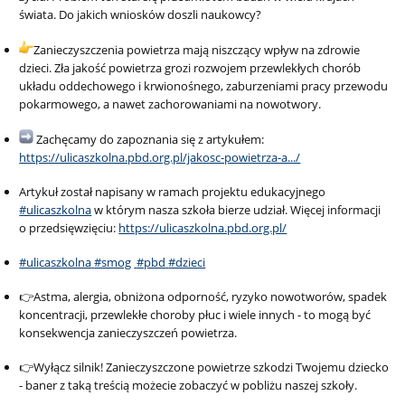
świata. Do jakich wniosków doszli naukowcy?
Zanieczyszczenia powietrza mają niszczący wpływ na zdrowie
dzieci. Zła jakość powietrza grozi rozwojem przewlekłych chorób
układu oddechowego i krwionośnego, zaburzeniami pracy przewodu
pokarmowego, a nawet zachorowaniami na nowotwory.
Zachęcamy do zapoznania się z artykułem:
https://ulicaszkolna.pbd.org.pl/jakosc-powietrza-a.../
Artykuł został napisany w ramach projektu edukacyjnego
#ulicaszkolna
w którym nasza szkoła bierze udział. Więcej informacji
o przedsięwzięciu:
https://ulicaszkolna.pbd.org.pl/
#ulicaszkolna
#smog
#pbd
#dzieci
👉Astma, alergia, obniżona odporność, ryzyko nowotworów, spadek
koncentracji, przewlekłe choroby płuc i wiele innych - to mogą być
konsekwencja zanieczyszczeń powietrza.
👉Wyłącz silnik! Zanieczyszczone powietrze szkodzi Twojemu dziecko
- baner z taką treścią możecie zobaczyć w pobliżu naszej szkoły.