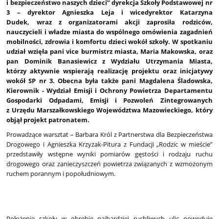
i bezpieczeństwo naszych dzieci” dyrekcja Szkoły Podstawowej nr
3 – dyrektor Agnieszka Leja i wicedyrektor Katarzyna
Dudek, wraz z organizatorami akcji zaprosiła rodziców,
nauczycieli i władze miasta do wspólnego omówienia zagadnień
mobilności, zdrowia i komfortu dzieci wokół szkoły. W spotkaniu
udział wzięła pani vice burmistrz miasta, Maria Makowska, oraz
pan Dominik Banasiewicz z Wydziału Utrzymania Miasta,
którzy aktywnie wspierają realizację projektu oraz inicjatywy
wokół SP nr 3. Obecna była także pani Magdalena Śladowska,
Kierownik - Wydział Emisji i Ochrony Powietrza Departamentu
Gospodarki Odpadami, Emisji i Pozwoleń Zintegrowanych
z Urzędu Marszałkowskiego Województwa Mazowieckiego, który
objął projekt patronatem.
Prowadzące warsztat – Barbara Król z Partnerstwa dla Bezpieczeństwa
Drogowego i Agnieszka Krzyżak-Pitura z Fundacji „Rodzic w mieście”
przedstawiły wstępne wyniki pomiarów gęstości i rodzaju ruchu
drogowego oraz zanieczyszczeń powietrza związanych z wzmożonym
ruchem porannym i popołudniowym.
Położenie szkoły w obrębie najbardziej ruchliwych ulic powoduje