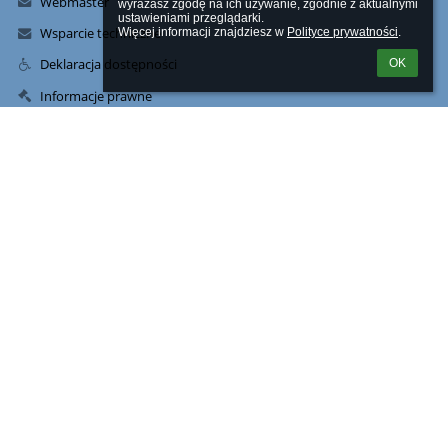
Webmaster
wyrażasz zgodę na ich używanie, zgodnie z aktualnymi 
ustawieniami przeglądarki.

Wsparcie techniczne
Więcej informacji znajdziesz w 
Polityce prywatności
.
Deklaracja dostępności
OK
Informacje prawne
Polityka prywatności
Metryczka
Mapa strony
Kontakty
Szkoła Podstawowa nr 3 w Piastowie im Bohaterów Powstania
Warszawskiego
sekretariat@sp3piastow.pl
22 723 78 22
698 815 734
Al. Tysiąclecia 5