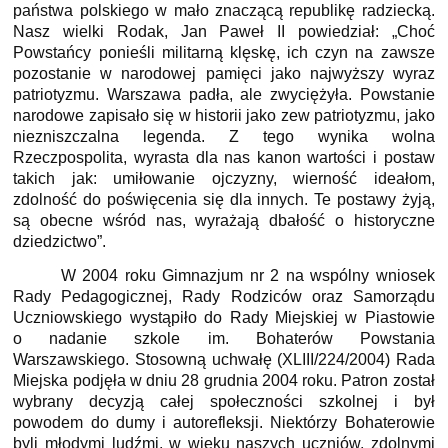
państwa polskiego w mało znaczącą republikę radziecką.
Nasz wielki Rodak, Jan Paweł II powiedział: „Choć
Powstańcy ponieśli militarną klęskę, ich czyn na zawsze
pozostanie w narodowej pamięci jako najwyższy wyraz
patriotyzmu. Warszawa padła, ale zwyciężyła. Powstanie
narodowe zapisało się w historii jako zew patriotyzmu, jako
niezniszczalna legenda. Z tego wynika wolna
Rzeczpospolita, wyrasta dla nas kanon wartości i postaw
takich jak: umiłowanie ojczyzny, wierność ideałom,
zdolność do poświęcenia się dla innych. Te postawy żyją,
są obecne wśród nas, wyrażają dbałość o historyczne
dziedzictwo”.
W 2004 roku Gimnazjum nr 2 na wspólny wniosek
Rady Pedagogicznej, Rady Rodziców oraz Samorządu
Uczniowskiego wystąpiło do Rady Miejskiej w Piastowie
o nadanie szkole im. Bohaterów Powstania
Warszawskiego. Stosowną uchwałę (XLIII/224/2004) Rada
Miejska podjęła w dniu 28 grudnia 2004 roku. Patron został
wybrany decyzją całej społeczności szkolnej i był
powodem do dumy i autorefleksji. Niektórzy Bohaterowie
byli młodymi ludźmi, w wieku naszych uczniów, zdolnymi