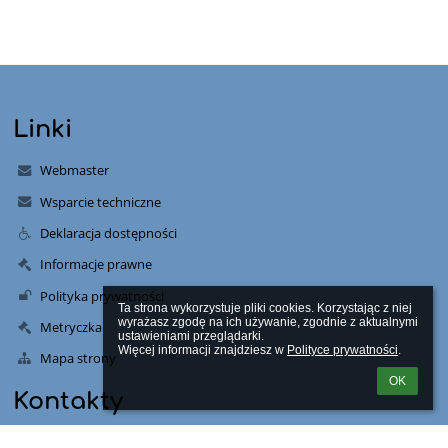
Linki
Webmaster
Wsparcie techniczne
Deklaracja dostępności
Informacje prawne
Polityka prywatności
Ta strona wykorzystuje pliki cookies. Korzystając z niej 
wyrażasz zgodę na ich używanie, zgodnie z aktualnymi 
Metryczka
ustawieniami przeglądarki.

Więcej informacji znajdziesz w 
Polityce prywatności
.
Mapa strony
OK
Kontakty
Szkoła Podstawowa nr 3 w Piastowie im Bohaterów Powstania