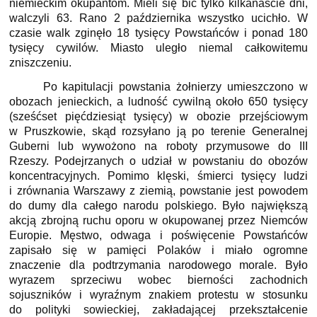
niemieckim okupantom. Mieli się bić tylko kilkanaście dni,
walczyli 63. Rano 2 października wszystko ucichło. W
czasie walk zginęło 18 tysięcy Powstańców i ponad 180
tysięcy cywilów. Miasto uległo niemal całkowitemu
zniszczeniu.
Po kapitulacji powstania żołnierzy umieszczono w
obozach jenieckich, a ludność cywilną około 650 tysięcy
(sześćset pięćdziesiąt tysięcy) w obozie przejściowym
w Pruszkowie, skąd rozsyłano ją po terenie Generalnej
Guberni lub wywożono na roboty przymusowe do III
Rzeszy. Podejrzanych o udział w powstaniu do obozów
koncentracyjnych. Pomimo klęski, śmierci tysięcy ludzi
i zrównania Warszawy z ziemią, powstanie jest powodem
do dumy dla całego narodu polskiego. Było największą
akcją zbrojną ruchu oporu w okupowanej przez Niemców
Europie. Męstwo, odwaga i poświęcenie Powstańców
zapisało się w pamięci Polaków i miało ogromne
znaczenie dla podtrzymania narodowego morale. Było
wyrazem sprzeciwu wobec bierności zachodnich
sojuszników i wyraźnym znakiem protestu w stosunku
do polityki sowieckiej, zakładającej przekształcenie