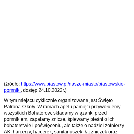
(źródło:
https://www.piastow.pl/nasze-miasto/piastowskie-
pomniki
, dostęp 24.10.2022r.)
W tym miejscu cyklicznie organizowane jest Święto
Patrona szkoły. W ramach apelu pamięci przywołujemy
wszystkich Bohaterów, składamy wiązanki przed
pomnikiem, zapalamy znicze, śpiewamy pieśni o Ich
bohaterstwie i poświęceniu, ale także o nadziei żołnierzy
AK, harcerzy, harcerek, sanitariuszek, łączniczek oraz