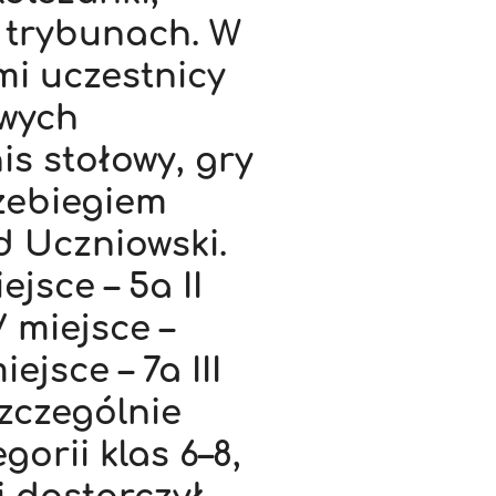
 trybunach. W
i uczestnicy
owych
is stołowy, gry
zebiegiem
 Uczniowski.
ejsce – 5a II
V miejsce –
iejsce – 7a III
Szczególnie
gorii klas 6–8,