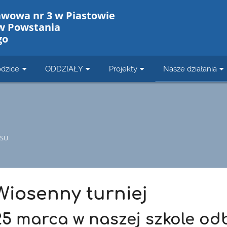
awowa nr 3 w Piastowie
w Powstania
go
dzice
ODDZIAŁY
Projekty
Nasze działania
SU
Wiosenny turniej
25 marca w naszej szkole odb