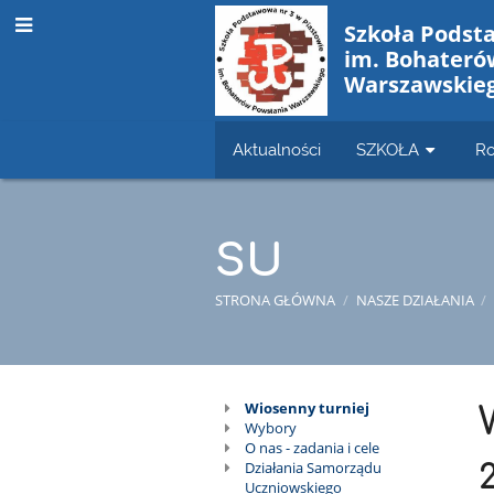
Szkoła Podst
im. Bohateró
Warszawskie
Aktualności
SZKOŁA
Ro
SU
STRONA GŁÓWNA
/
NASZE DZIAŁANIA
/
SU
Wiosenny turniej
Wybory
O nas - zadania i cele
Działania Samorządu
Uczniowskiego