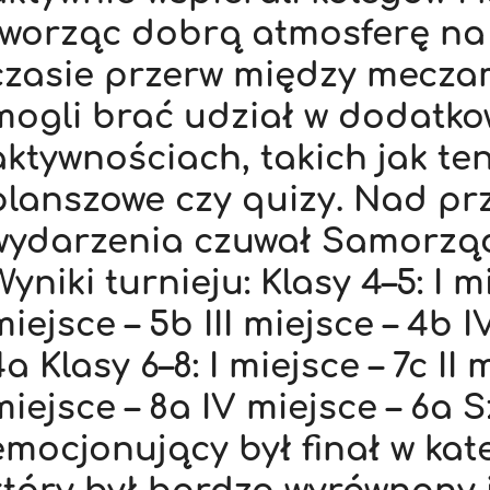
tworząc dobrą atmosferę na
czasie przerw między meczam
mogli brać udział w dodatk
aktywnościach, takich jak ten
planszowe czy quizy. Nad pr
wydarzenia czuwał Samorząd
yniki turnieju: Klasy 4–5: I mi
miejsce – 5b III miejsce – 4b I
a Klasy 6–8: I miejsce – 7c II m
miejsce – 8a IV miejsce – 6a 
emocjonujący był finał w kate