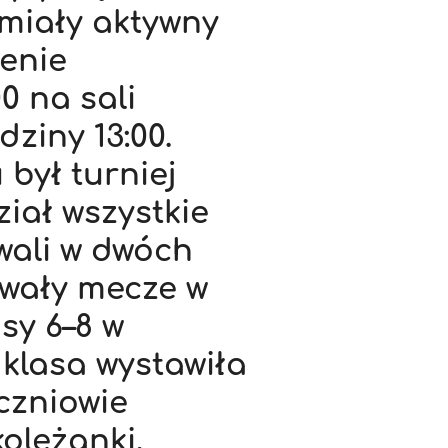
miały aktywny
zenie
0 na sali
ziny 13:00.
ył turniej
ział wszystkie
owali w dwóch
ywały mecze w
sy 6–8 w
klasa wystawiła
czniowie
koleżanki,