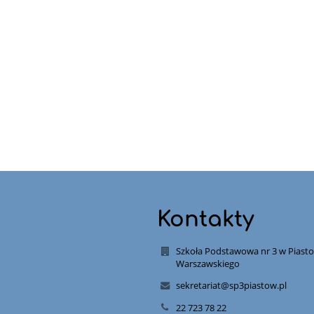
Kontakty
Szkoła Podstawowa nr 3 w Piast
Warszawskiego
sekretariat@sp3piastow.pl
22 723 78 22