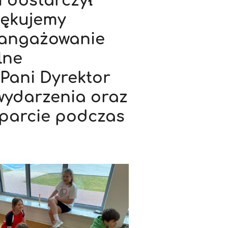
i dostarczył
iękujemy
aangażowanie
lne
Pani Dyrektor
 wydarzenia oraz
sparcie podczas