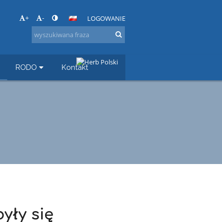
+
-
LOGOWANIE
RODO
Kontakt
yły się