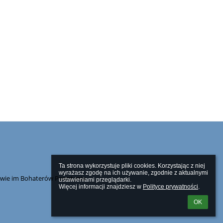
Ta strona wykorzystuje pliki cookies. Korzystając z niej 
wyrażasz zgodę na ich używanie, zgodnie z aktualnymi 
owie im Bohaterów Powstania
ustawieniami przeglądarki.

Więcej informacji znajdziesz w 
Polityce prywatności
.
OK