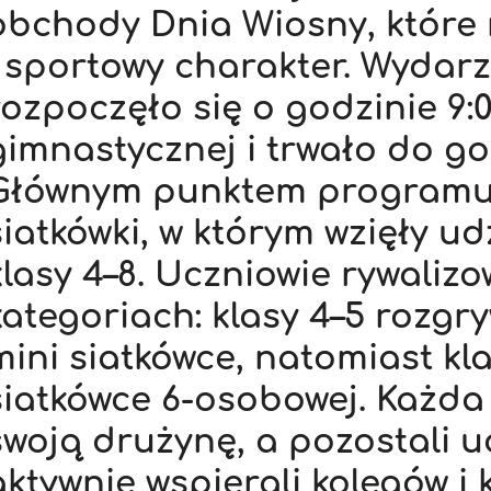
obchody Dnia Wiosny, które 
i sportowy charakter. Wydar
rozpoczęło się o godzinie 9:0
gimnastycznej i trwało do god
Głównym punktem programu b
siatkówki, w którym wzięły ud
klasy 4–8. Uczniowie rywaliz
kategoriach: klasy 4–5 rozgr
mini siatkówce, natomiast kla
siatkówce 6-osobowej. Każda 
swoją drużynę, a pozostali u
aktywnie wspierali kolegów i 