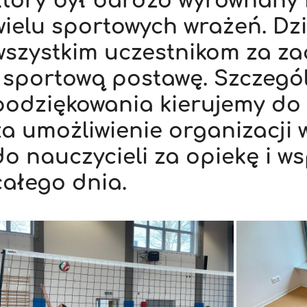
który był bardzo wyrównany 
wielu sportowych wrażeń. Dz
wszystkim uczestnikom za z
i sportową postawę. Szczegó
podziękowania kierujemy do 
za umożliwienie organizacji
do nauczycieli za opiekę i w
całego dnia.