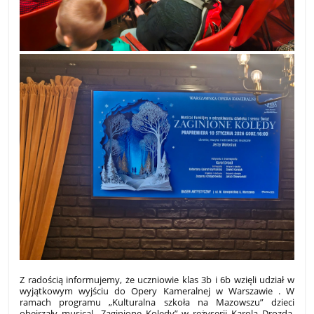
Z radością informujemy, że uczniowie klas 3b i 6b wzięli udział w
wyjątkowym wyjściu do Opery Kameralnej w Warszawie
. W
ramach programu „Kulturalna szkoła na Mazowszu” dzieci
obejrzały musical „Zaginione Kolędy” w reżyserii Karola Drozda,