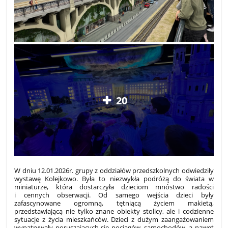
20
W dniu 12.01.2026r. grupy z oddziałów przedszkolnych odwiedziły
wystawę Kolejkowo. Była to niezwykła podróżą do świata w
miniaturze, która dostarczyła dzieciom mnóstwo radości
i cennych obserwacji. Od samego wejścia dzieci były
zafascynowane ogromną, tętniącą życiem makietą,
przedstawiającą nie tylko znane obiekty stolicy, ale i codzienne
sytuacje z życia mieszkańców. Dzieci z dużym zaangażowaniem
wypatrywały poruszających się pociągów, samochodów, a nawet