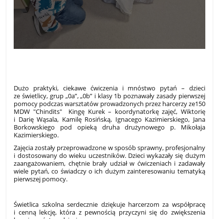
Dużo praktyki, ciekawe ćwiczenia i mnóstwo pytań – dzieci
ze świetlicy, grup „0a”, „0b” i klasy 1b poznawały zasady pierwszej
pomocy podczas warsztatów prowadzonych przez harcerzy ze150
MDW "Chindits" Kingę Kurek – koordynatorkę zajęć, Wiktorię
i Darię Wąsala, Kamilę Rosińską, Ignacego Kazimierskiego, Jana
Borkowskiego pod opieką druha drużynowego p. Mikołaja
Kazimierskiego.
Zajęcia zostały przeprowadzone w sposób sprawny, profesjonalny
i dostosowany do wieku uczestników. Dzieci wykazały się dużym
zaangażowaniem, chętnie brały udział w ćwiczeniach i zadawały
wiele pytań, co świadczy o ich dużym zainteresowaniu tematyką
pierwszej pomocy.
Świetlica szkolna serdecznie dziękuje harcerzom za współpracę
i cenną lekcję, która z pewnością przyczyni się do zwiększenia