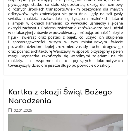
pływającego statku, co stało się doskonałą okazją do rozmowy
o różnych środkach transportu.
Wielkim przeżyciem dla małych
odkrywców była zmieniająca się pora dnia - gdy na sali gasły
światła, makieta rozświetlała się tysiącem maleńkich latarni
i lampek w oknach kamienic, co wywołało uśmiechy i głośne
okrzyki zachwytu. Podczas zwiedzania zerówkowicze brali udział
w edukacyjnej zabawie w poszukiwaczy, próbując odnaleźć ukryte
figurki zwierząt oraz postaci z bajek, co uczyło ich skupienia
i spostrzegawczości. Wizyta w tym miniaturowym świecie
pozwoliła dzieciom lepiej zrozumieć zasady ruchu drogowego
oraz poznać architekturę Warszawy w sposób przystępny i pełen
magii. Wycieczka zakończyła się wspólnymi zdjęciami na tle
makiety, a wspomnienia o pędzących lokomotywach
towarzyszyły dzieciom jeszcze długo po powrocie do szkoły.
Kartka z okazji Świąt Bożego
Narodzenia
02.01.2026