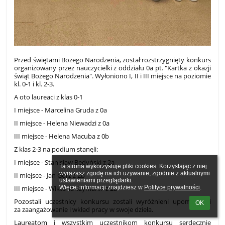
Przed świętami Bożego Narodzenia, został rozstrzygnięty konkurs
organizowany przez nauczycielki z oddziału 0a pt. "Kartka z okazji
świąt Bożego Narodzenia". Wyłoniono I, II i III miejsce na poziomie
kl. 0-1 i kl. 2-3.
A oto laureaci z klas 0-1
I miejsce - Marcelina Gruda z 0a
II miejsce - Helena Niewadzi z 0a
III miejsce - Helena Macuba z 0b
Z klas 2-3 na podium stanęli:
I miejsce - Stanisław Bedyński z 2a
Ta strona wykorzystuje pliki cookies. Korzystając z niej 
wyrażasz zgodę na ich używanie, zgodnie z aktualnymi 
II miejsce - Jan Gorz z 2b
ustawieniami przeglądarki.

Więcej informacji znajdziesz w 
Polityce prywatności
.
III miejsce - Wiktoria Szymanik z 2a
Pozostali uczestnicy konkursu zostali wyróżnieni upominkami
OK
za zaangażowanie i wkład pracy w swoje dzieła.
Laureatom i wszystkim uczestnikom konkursu serdecznie