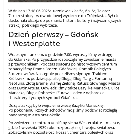
W dniach 17-18.06.2026r. uczniowie klas 5a, 6b, 6c, 7a oraz
7c uczestniczyli w dwudniowej wycieczce do Trójmiasta. Była to
doskonała okazja do poznania historii, kultury i najważniejszych
atrakcji polskiego wybrzeża.
Dzień pierwszy – Gdańsk
i Westerplatte
Wczesnym rankiem, o godzinie 7.00, wyruszyliśmy w drogę
do Gdańska. Po przyjeździe rozpoczęliśmy zwiedzanie miasta
z przewodnikiem. Podczas spaceru po historycznym centrum
zobaczyliśmy Bramę Stoczni Gdańskiej i Pomnik Poległych
Stoczniowców. Następnie przeszliśmy słynnym Traktem
Królewskim, podziwiając ulicę Długą, Długi Targ z Fontanną
Neptuna, Złotą Bramę, Bramę Zieloną, Ratusz Głównego Miasta
oraz Dwór Artusa. Odwiedziliśmy także Bazylikę Mariacką, ulicę
Mariacką, Długie Pobrzeże i Żuraw – jeden z najbardziej
charakterystycznych symboli Gdańska.
Dużą atrakcją było wejście na wieżę Bazyliki Mariackiej.
Po pokonaniu licznych schodów mogliśmy podziwiać rozległą
panoramę miasta oraz okolic.
Po zwiedzeniu centrum udaliśmy się na Westerplatte – miejsce,
gdzie 1 września 1939 roku rozpoczęła się II wojna światowa.
Zobaczyliśmy pozostałości koszar, cmentarz poległych oraz