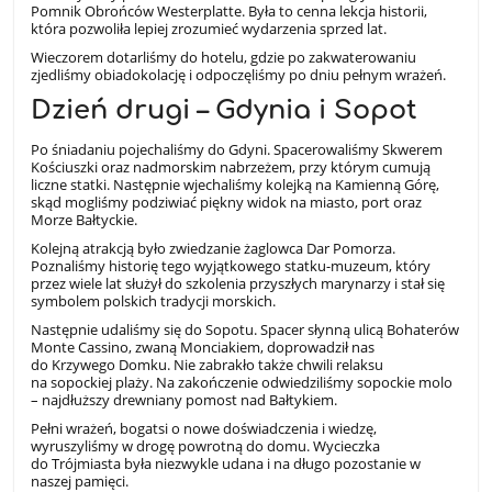
Pomnik Obrońców Westerplatte. Była to cenna lekcja historii,
która pozwoliła lepiej zrozumieć wydarzenia sprzed lat.
Wieczorem dotarliśmy do hotelu, gdzie po zakwaterowaniu
zjedliśmy obiadokolację i odpoczęliśmy po dniu pełnym wrażeń.
Dzień drugi – Gdynia i Sopot
Po śniadaniu pojechaliśmy do Gdyni. Spacerowaliśmy Skwerem
Kościuszki oraz nadmorskim nabrzeżem, przy którym cumują
liczne statki. Następnie wjechaliśmy kolejką na Kamienną Górę,
skąd mogliśmy podziwiać piękny widok na miasto, port oraz
Morze Bałtyckie.
Kolejną atrakcją było zwiedzanie żaglowca Dar Pomorza.
Poznaliśmy historię tego wyjątkowego statku-muzeum, który
przez wiele lat służył do szkolenia przyszłych marynarzy i stał się
symbolem polskich tradycji morskich.
Następnie udaliśmy się do Sopotu. Spacer słynną ulicą Bohaterów
Monte Cassino, zwaną Monciakiem, doprowadził nas
do Krzywego Domku. Nie zabrakło także chwili relaksu
na sopockiej plaży. Na zakończenie odwiedziliśmy sopockie molo
– najdłuższy drewniany pomost nad Bałtykiem.
Pełni wrażeń, bogatsi o nowe doświadczenia i wiedzę,
wyruszyliśmy w drogę powrotną do domu. Wycieczka
do Trójmiasta była niezwykle udana i na długo pozostanie w
naszej pamięci.