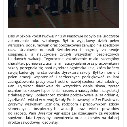
Dziś w Szkole Podstawowej nr 3 w Piastowie odbyło się uroczyste
zakończenie roku szkolnego. Był to wyjątkowy dzień pełen
wzruszeń, podsumowań oraz podziękowań za wspólnie spędzony
czas. Uczniowie odebrali świadectwa i nagrody za swoje
osiągnięcia, a nauczyciele życzyli wszystkim bezpiecznych
i udanych wakacji. Tegoroczne zakończenie miało szczególny
charakter, ponieważ z uczniami, nauczycielami oraz pracownikami
szkoły pożegnała się pani dyrektor Agnieszka Leja, która kończy
swoją kadencję na stanowisku dyrektora szkoły. Był to moment
pełen emocji, wspomnień i serdecznych podziękowań za lata
zaangażowania, pracy oraz troski o rozwój społeczności szkolnej.
Pani Dyrektor skierowała do wszystkich ciepłe słowa, życząc
uczniom sukcesów i spełnienia marzeń, a nauczycielom satysfakcji
z dalszej pracy. Społeczność szkolna podziękowała jej za oddanie,
życzliwość i wkład w rozwój Szkoły Podstawowej nr 3 w Piastowie.
Życzymy wszystkim uczniom, rodzicom i pracownikom szkoły
słonecznych, bezpiecznych wakacji oraz wielu powodów
do radości. Pani Dyrektor Agnieszce Lei dziękujemy za wspólnie
spędzone lata i życzymy powodzenia oraz sukcesów na dalszej
drodze zawodowej i osobistej.