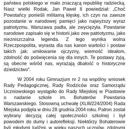
państwa polskiego w mało znaczącą republikę radziecką.
Nasz wielki Rodak, Jan Paweł II powiedział: „Choć
Powstańcy ponieśli militarną klęskę, ich czyn na zawsze
pozostanie w narodowej pamięci jako najwyższy wyraz
patriotyzmu. Warszawa padła, ale zwyciężyła. Powstanie
narodowe zapisało się w historii jako zew patriotyzmu, jako
niezniszczalna legenda. Z tego wynika wolna
Rzeczpospolita, wyrasta dla nas kanon wartości i postaw
takich jak: umiłowanie ojczyzny, wierność ideałom,
zdolność do poświęcenia się dla innych. Te postawy żyją,
są obecne wśród nas, wyrażają dbałość o historyczne
dziedzictwo”.
W 2004 roku Gimnazjum nr 2 na wspólny wniosek
Rady Pedagogicznej, Rady Rodziców oraz Samorządu
Uczniowskiego wystąpiło do Rady Miejskiej w Piastowie
o nadanie szkole im. Bohaterów Powstania
Warszawskiego. Stosowną uchwałę (XLIII/224/2004) Rada
Miejska podjęła w dniu 28 grudnia 2004 roku. Patron został
wybrany decyzją całej społeczności szkolnej i był
powodem do dumy i autorefleksji. Niektórzy Bohaterowie
byli młodymi ludźmi, w wieku naszych uczniów, zdolnymi