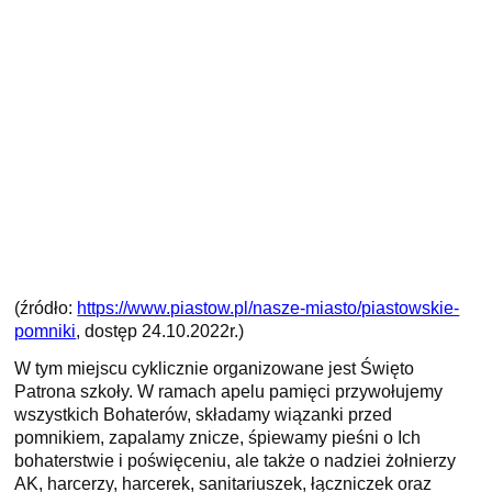
(źródło:
https://www.piastow.pl/nasze-miasto/piastowskie-
pomniki
, dostęp 24.10.2022r.)
W tym miejscu cyklicznie organizowane jest Święto
Patrona szkoły. W ramach apelu pamięci przywołujemy
wszystkich Bohaterów, składamy wiązanki przed
pomnikiem, zapalamy znicze, śpiewamy pieśni o Ich
bohaterstwie i poświęceniu, ale także o nadziei żołnierzy
AK, harcerzy, harcerek, sanitariuszek, łączniczek oraz