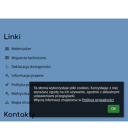
Linki
Webmaster
Wsparcie techniczne
Deklaracja dostępności
Informacje prawne
Polityka prywatności
Ta strona wykorzystuje pliki cookies. Korzystając z niej 
wyrażasz zgodę na ich używanie, zgodnie z aktualnymi 
Metryczka
ustawieniami przeglądarki.

Więcej informacji znajdziesz w 
Polityce prywatności
.
Mapa strony
OK
Kontakty
Szkoła Podstawowa nr 3 w Piastowie im Bohaterów Powstania