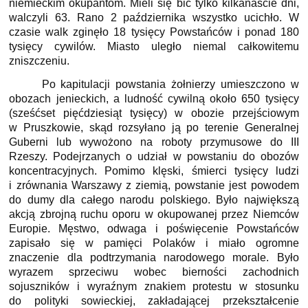
niemieckim okupantom. Mieli się bić tylko kilkanaście dni,
walczyli 63. Rano 2 października wszystko ucichło. W
czasie walk zginęło 18 tysięcy Powstańców i ponad 180
tysięcy cywilów. Miasto uległo niemal całkowitemu
zniszczeniu.
Po kapitulacji powstania żołnierzy umieszczono w
obozach jenieckich, a ludność cywilną około 650 tysięcy
(sześćset pięćdziesiąt tysięcy) w obozie przejściowym
w Pruszkowie, skąd rozsyłano ją po terenie Generalnej
Guberni lub wywożono na roboty przymusowe do III
Rzeszy. Podejrzanych o udział w powstaniu do obozów
koncentracyjnych. Pomimo klęski, śmierci tysięcy ludzi
i zrównania Warszawy z ziemią, powstanie jest powodem
do dumy dla całego narodu polskiego. Było największą
akcją zbrojną ruchu oporu w okupowanej przez Niemców
Europie. Męstwo, odwaga i poświęcenie Powstańców
zapisało się w pamięci Polaków i miało ogromne
znaczenie dla podtrzymania narodowego morale. Było
wyrazem sprzeciwu wobec bierności zachodnich
sojuszników i wyraźnym znakiem protestu w stosunku
do polityki sowieckiej, zakładającej przekształcenie