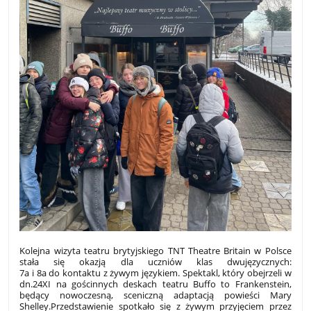
Kolejna wizyta teatru brytyjskiego TNT Theatre Britain w Polsce
stała się okazją dla uczniów klas dwujęzycznych:
7a i 8a do kontaktu z żywym językiem. Spektakl, który obejrzeli w
dn.24XI na gościnnych deskach teatru Buffo to Frankenstein,
będący nowoczesną, sceniczną adaptacją powieści Mary
Shelley.
Przedstawienie spotkało się z żywym przyjęciem przez