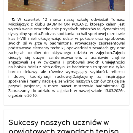
🏸W czwartek 12 marca naszą szkołę odwiedził Tomasz
Mikołajczyk z klubu BADMINTON POLAND, którego celem jest
wyszukiwanie oraz szkolenie przyszłych mistrzów tej dynamicznej
dyscypliny sportu.Podczas spotkania na hali sportowej uczniowie
klas I–VIII mieli okazję wziąć udział w pokazie oraz spróbować
swoich sił w grze w badmintona. Prowadzący zaprezentował
podstawowe elementy techniki, opowiedział o zasadach gry oraz
zachęcał uczniów do aktywnego udziału w zajęciach.Zajęcia
cieszyły się dużym zainteresowaniem, a uczniowie chętnie
angażowali się w ćwiczenia i próbowali swoich umiejętności
na boisku. Wielu z nich odkryło, że badminton to sport nie tylko
bardzo ciekawy, ale również wymagający szybkości, refleksu
i dobrej koordynacji ruchowej.Dziękujemy za inspirujące
spotkanie i mamy nadzieję, że wśród naszych uczniów znajdą się
przyszli pasjonaci, a może nawet mistrzowie badmintona! 👏
Zapraszamy do udziału w zajęciach w naszej szkole 13.03.2026r.
o godzinie 20:10.
Sukcesy naszych uczniów w
powiatowych zawodach tenisa