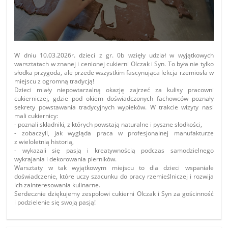
W dniu 10.03.2026r. dzieci z gr. 0b wzięły udział w wyjątkowych
warsztatach w znanej i cenionej cukierni Olczak i Syn. To była nie tylko
słodka przygoda, ale przede wszystkim fascynująca lekcja rzemiosła w
miejscu z ogromną tradycją!
Dzieci miały niepowtarzalną okazję zajrzeć za kulisy pracowni
cukierniczej, gdzie pod okiem doświadczonych fachowców poznały
sekrety powstawania tradycyjnych wypieków. W trakcie wizyty nasi
mali cukiernicy:
- poznali składniki, z których powstają naturalne i pyszne słodkości,
- zobaczyli, jak wygląda praca w profesjonalnej manufakturze
z wieloletnią historią,
- wykazali się pasją i kreatywnością podczas samodzielnego
wykrajania i dekorowania pierników.
Warsztaty w tak wyjątkowym miejscu to dla dzieci wspaniałe
doświadczenie, które uczy szacunku do pracy rzemieślniczej i rozwija
ich zainteresowania kulinarne.
Serdecznie dziękujemy zespołowi cukierni Olczak i Syn za gościnność
i podzielenie się swoją pasją!