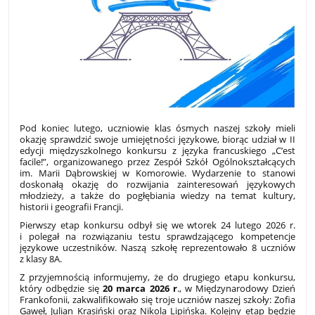
Pod koniec lutego, uczniowie klas ósmych naszej szkoły mieli
okazję sprawdzić swoje umiejętności językowe, biorąc udział w II
edycji międzyszkolnego konkursu z języka francuskiego „C’est
facile!”, organizowanego przez Zespół Szkół Ogólnokształcących
im. Marii Dąbrowskiej w Komorowie. Wydarzenie to stanowi
doskonałą okazję do rozwijania zainteresowań językowych
młodzieży, a także do pogłębiania wiedzy na temat kultury,
historii i geografii Francji.
Pierwszy etap konkursu odbył się we wtorek 24 lutego 2026 r.
i polegał na rozwiązaniu testu sprawdzającego kompetencje
językowe uczestników. Naszą szkołę reprezentowało 8 uczniów
z klasy 8A.
Z przyjemnością informujemy, że do drugiego etapu konkursu,
który odbędzie się
20 marca 2026 r
., w Międzynarodowy Dzień
Frankofonii, zakwalifikowało się troje uczniów naszej szkoły: Zofia
Gaweł, Julian Krasiński oraz Nikola Lipińska. Kolejny etap będzie