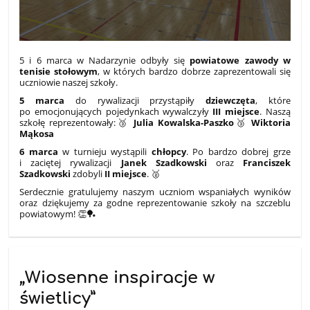
5 i 6 marca w Nadarzynie odbyły się
powiatowe zawody w
tenisie stołowym
, w których bardzo dobrze zaprezentowali się
uczniowie naszej szkoły.
5 marca
do rywalizacji przystąpiły
dziewczęta
, które
po emocjonujących pojedynkach wywalczyły
III miejsce
. Naszą
szkołę reprezentowały:🥉
Julia Kowalska-Paszko
🥉
Wiktoria
Mąkosa
6 marca
w turnieju wystąpili
chłopcy
. Po bardzo dobrej grze
i zaciętej rywalizacji
Janek Szadkowski
oraz
Franciszek
Szadkowski
zdobyli
II miejsce
. 🥈
Serdecznie gratulujemy naszym uczniom wspaniałych wyników
oraz dziękujemy za godne reprezentowanie szkoły na szczeblu
powiatowym! 👏🏓
„Wiosenne inspiracje w
świetlicy”