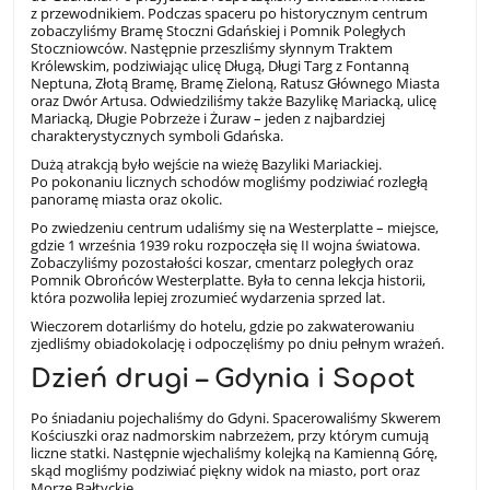
z przewodnikiem. Podczas spaceru po historycznym centrum
zobaczyliśmy Bramę Stoczni Gdańskiej i Pomnik Poległych
Stoczniowców. Następnie przeszliśmy słynnym Traktem
Królewskim, podziwiając ulicę Długą, Długi Targ z Fontanną
Neptuna, Złotą Bramę, Bramę Zieloną, Ratusz Głównego Miasta
oraz Dwór Artusa. Odwiedziliśmy także Bazylikę Mariacką, ulicę
Mariacką, Długie Pobrzeże i Żuraw – jeden z najbardziej
charakterystycznych symboli Gdańska.
Dużą atrakcją było wejście na wieżę Bazyliki Mariackiej.
Po pokonaniu licznych schodów mogliśmy podziwiać rozległą
panoramę miasta oraz okolic.
Po zwiedzeniu centrum udaliśmy się na Westerplatte – miejsce,
gdzie 1 września 1939 roku rozpoczęła się II wojna światowa.
Zobaczyliśmy pozostałości koszar, cmentarz poległych oraz
Pomnik Obrońców Westerplatte. Była to cenna lekcja historii,
która pozwoliła lepiej zrozumieć wydarzenia sprzed lat.
Wieczorem dotarliśmy do hotelu, gdzie po zakwaterowaniu
zjedliśmy obiadokolację i odpoczęliśmy po dniu pełnym wrażeń.
Dzień drugi – Gdynia i Sopot
Po śniadaniu pojechaliśmy do Gdyni. Spacerowaliśmy Skwerem
Kościuszki oraz nadmorskim nabrzeżem, przy którym cumują
liczne statki. Następnie wjechaliśmy kolejką na Kamienną Górę,
skąd mogliśmy podziwiać piękny widok na miasto, port oraz
Morze Bałtyckie.