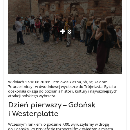
8
W dniach 17-18.06.2026r. uczniowie klas 5a, 6b, 6c, 7a oraz
7c uczestniczyli w dwudniowej wycieczce do Trójmiasta. Była to
doskonała okazja do poznania historii, kultury i najważniejszych
atrakcji polskiego wybrzeża.
Dzień pierwszy – Gdańsk
i Westerplatte
Wczesnym rankiem, o godzinie 7.00, wyruszyliśmy w drogę
do Gdańska. Po przyjeździe rozpoczęliśmy zwiedzanie miasta