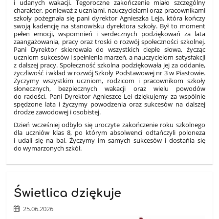
i udanych wakacji. Tegoroczne zakończenie miało szczególny
charakter, ponieważ z uczniami, nauczycielami oraz pracownikami
szkoły pożegnała się pani dyrektor Agnieszka Leja, która kończy
swoją kadencję na stanowisku dyrektora szkoły. Był to moment
pełen emocji, wspomnień i serdecznych podziękowań za lata
zaangażowania, pracy oraz troski o rozwój społeczności szkolnej.
Pani Dyrektor skierowała do wszystkich ciepłe słowa, życząc
uczniom sukcesów i spełnienia marzeń, a nauczycielom satysfakcji
z dalszej pracy. Społeczność szkolna podziękowała jej za oddanie,
życzliwość i wkład w rozwój Szkoły Podstawowej nr 3 w Piastowie.
Życzymy wszystkim uczniom, rodzicom i pracownikom szkoły
słonecznych, bezpiecznych wakacji oraz wielu powodów
do radości. Pani Dyrektor Agnieszce Lei dziękujemy za wspólnie
spędzone lata i życzymy powodzenia oraz sukcesów na dalszej
drodze zawodowej i osobistej.
Dzień wcześniej odbyło się uroczyte zakończenie roku szkolnego
dla uczniów klas 8, po którym absolwenci odtańczyli poloneza
i udali się na bal. Życzymy im samych sukcesów i dostańia się
do wymarzonych szkół.
Świetlica dziękuje
25.06.2026