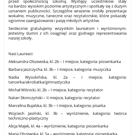
przed społecznością szkolną. Występy uczestników stały
na bardzo wysokim poziomie artystycznym i spotkały się z dużym
uznaniem publiczności. Szczególne wrażenie zrobiły prezentacje
wokalne, muzyczne, taneczne oraz recytatorskie, które pokazały
ogromne zaangażowanie i pasję młodych artystów.
Serdecznie gratulujemy wszystkim laureatom i wyróżnionym.
Jesteśmy dumni z ich osiągnięć oraz godnego reprezentowania
naszej szkoły.
Nasi Laureaci:
Aleksandra Olszewska, kl. 2b – I miejsce, kategoria: piosenkarka
Barbara Jaszczycha, kl. 3b – I miejsce, kategoria: muzyczka
Nadia Wysokińska, kl. 2a – I miejsce, kategoria:
tancerka/akrobatka/gimnastyczka
Michał Wiśnicki, kl. 2b – I miejsce, kategoria: recytator
Natan Słomczyński – II miejsce, kategoria: recytator
Marcelina Bujalska, kl. 3b – I miejsce, kategoria: pisarka
Wojciech Jasiński, kl. 3b – wyróżnienie, kategoria: twórca
techniczno-plastyczny
Alicja Majek, kl. 4a – wyróżnienie, kategoria: piosenkarka
Maria Olszewska, kl. 5a – wyróżnienie, kategoria: piosenkarka