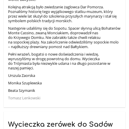
Kolejną atrakcją było zwiedzanie żaglowca Dar Pomorza.
Poznaliśmy historię tego wyjątkowego statku-muzeum, który
przez wiele lat służył do szkolenia przyszłych marynarzy i stał się
symbolem polskich tradycji morskich.
Następnie udaliśmy się do Sopotu. Spacer słynną ulicą Bohaterów
Monte Cassino, zwaną Monciakiem, doprowadził nas
do Krzywego Domku. Nie zabrakło także chwili relaksu
na sopockiej plaży. Na zakończenie odwiedziliśmy sopockie molo
– najdłuższy drewniany pomost nad Bałtykiem.
Pełni wrażeń, bogatsi o nowe doświadczenia i wiedzę,
wyruszyliśmy w drogę powrotną do domu. Wycieczka
do Trójmiasta była niezwykle udana i na długo pozostanie w
naszej pamięci.
Urszula Zaorska
Monika Szuplewska
Beata Szymanik
Tomasz Lenkowski
Wycieczka zerówek do Sadów