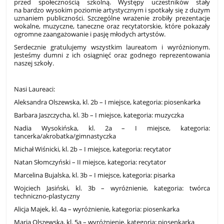
przed społecznością szkolną. Występy uczestników stały
na bardzo wysokim poziomie artystycznym i spotkały się z dużym
uznaniem publiczności. Szczególne wrażenie zrobiły prezentacje
wokalne, muzyczne, taneczne oraz recytatorskie, które pokazały
ogromne zaangażowanie i pasję młodych artystów.
Serdecznie gratulujemy wszystkim laureatom i wyróżnionym.
Jesteśmy dumni z ich osiągnięć oraz godnego reprezentowania
naszej szkoły.
Nasi Laureaci:
Aleksandra Olszewska, kl. 2b – I miejsce, kategoria: piosenkarka
Barbara Jaszczycha, kl. 3b – I miejsce, kategoria: muzyczka
Nadia Wysokińska, kl. 2a – I miejsce, kategoria:
tancerka/akrobatka/gimnastyczka
Michał Wiśnicki, kl. 2b – I miejsce, kategoria: recytator
Natan Słomczyński – II miejsce, kategoria: recytator
Marcelina Bujalska, kl. 3b – I miejsce, kategoria: pisarka
Wojciech Jasiński, kl. 3b – wyróżnienie, kategoria: twórca
techniczno-plastyczny
Alicja Majek, kl. 4a – wyróżnienie, kategoria: piosenkarka
Maria Olszewska, kl. 5a – wyróżnienie, kategoria: piosenkarka