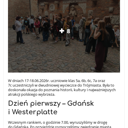
8
W dniach 17-18.06.2026r. uczniowie klas 5a, 6b, 6c, 7a oraz
7c uczestniczyli w dwudniowej wycieczce do Trójmiasta. Była to
doskonała okazja do poznania historii, kultury i najważniejszych
atrakcji polskiego wybrzeża.
Dzień pierwszy – Gdańsk
i Westerplatte
Wczesnym rankiem, o godzinie 7.00, wyruszyliśmy w drogę
do Gdańska. Po przyjeździe rozpoczęliśmy zwiedzanie miasta