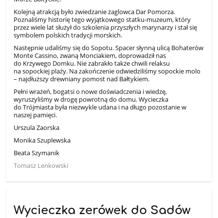
Kolejną atrakcją było zwiedzanie żaglowca Dar Pomorza.
Poznaliśmy historię tego wyjątkowego statku-muzeum, który
przez wiele lat służył do szkolenia przyszłych marynarzy i stał się
symbolem polskich tradycji morskich.
Następnie udaliśmy się do Sopotu. Spacer słynną ulicą Bohaterów
Monte Cassino, zwaną Monciakiem, doprowadził nas
do Krzywego Domku. Nie zabrakło także chwili relaksu
na sopockiej plaży. Na zakończenie odwiedziliśmy sopockie molo
– najdłuższy drewniany pomost nad Bałtykiem.
Pełni wrażeń, bogatsi o nowe doświadczenia i wiedzę,
wyruszyliśmy w drogę powrotną do domu. Wycieczka
do Trójmiasta była niezwykle udana i na długo pozostanie w
naszej pamięci.
Urszula Zaorska
Monika Szuplewska
Beata Szymanik
Tomasz Lenkowski
Wycieczka zerówek do Sadów