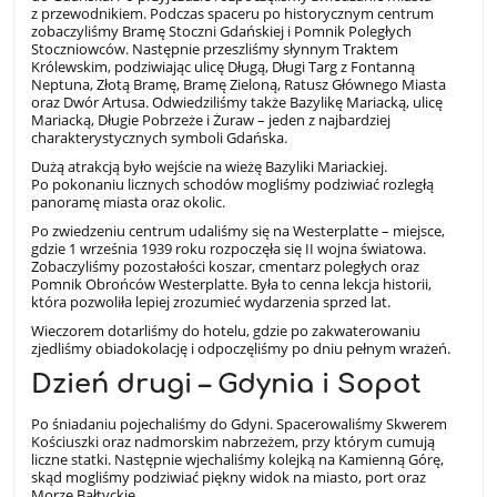
z przewodnikiem. Podczas spaceru po historycznym centrum
zobaczyliśmy Bramę Stoczni Gdańskiej i Pomnik Poległych
Stoczniowców. Następnie przeszliśmy słynnym Traktem
Królewskim, podziwiając ulicę Długą, Długi Targ z Fontanną
Neptuna, Złotą Bramę, Bramę Zieloną, Ratusz Głównego Miasta
oraz Dwór Artusa. Odwiedziliśmy także Bazylikę Mariacką, ulicę
Mariacką, Długie Pobrzeże i Żuraw – jeden z najbardziej
charakterystycznych symboli Gdańska.
Dużą atrakcją było wejście na wieżę Bazyliki Mariackiej.
Po pokonaniu licznych schodów mogliśmy podziwiać rozległą
panoramę miasta oraz okolic.
Po zwiedzeniu centrum udaliśmy się na Westerplatte – miejsce,
gdzie 1 września 1939 roku rozpoczęła się II wojna światowa.
Zobaczyliśmy pozostałości koszar, cmentarz poległych oraz
Pomnik Obrońców Westerplatte. Była to cenna lekcja historii,
która pozwoliła lepiej zrozumieć wydarzenia sprzed lat.
Wieczorem dotarliśmy do hotelu, gdzie po zakwaterowaniu
zjedliśmy obiadokolację i odpoczęliśmy po dniu pełnym wrażeń.
Dzień drugi – Gdynia i Sopot
Po śniadaniu pojechaliśmy do Gdyni. Spacerowaliśmy Skwerem
Kościuszki oraz nadmorskim nabrzeżem, przy którym cumują
liczne statki. Następnie wjechaliśmy kolejką na Kamienną Górę,
skąd mogliśmy podziwiać piękny widok na miasto, port oraz
Morze Bałtyckie.