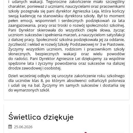
i udanych wakacji. Tegoroczne zakończenie miało szczególny
charakter, ponieważ z uczniami, nauczycielami oraz pracownikami
szkoły pożegnała się pani dyrektor Agnieszka Leja, która kończy
swoją kadencję na stanowisku dyrektora szkoły. Był to moment
pełen emocji, wspomnień i serdecznych podziękowań za lata
zaangażowania, pracy oraz troski o rozwój społeczności szkolnej.
Pani Dyrektor skierowała do wszystkich ciepłe słowa, życząc
uczniom sukcesów i spełnienia marzeń, a nauczycielom satysfakcji
z dalszej pracy. Społeczność szkolna podziękowała jej za oddanie,
życzliwość i wkład w rozwój Szkoły Podstawowej nr 3 w Piastowie.
Życzymy wszystkim uczniom, rodzicom i pracownikom szkoły
słonecznych, bezpiecznych wakacji oraz wielu powodów
do radości. Pani Dyrektor Agnieszce Lei dziękujemy za wspólnie
spędzone lata i życzymy powodzenia oraz sukcesów na dalszej
drodze zawodowej i osobistej.
Dzień wcześniej odbyło się uroczyte zakończenie roku szkolnego
dla uczniów klas 8, po którym absolwenci odtańczyli poloneza
i udali się na bal. Życzymy im samych sukcesów i dostańia się
do wymarzonych szkół.
Świetlica dziękuje
25.06.2026